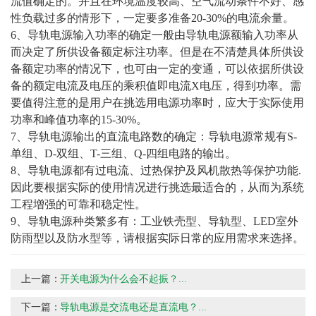
流值确定的。并且在环境温度较高、空气流动条件不好、感
性负载过多的情形下，一定要多准备20-30%的电流余量。
6、导轨电源输入功率的确定一般由导轨电源额输入功率从
而决定了所供设备额定标注功率。但是在不清楚具体所供设
备额定功率的情况下，也可由一定的变通，可以依据所供设
备的额定电流及电压的乘积值即电流X电压，得到功率。需
要值得注意的是用户在挑选用电源功率时，应大于实际使用
功率和峰值功率的15-30%。
7、导轨电源输出的直流电路数的确定：导轨电源常规有S-
单组、D-双组、T-三组、Q-四组电路的输出。
8、导轨电源都有过电流、过热保护及风机散热等保护功能.
因此要根据实际的使用情况进行挑选最适合的，从而为系统
工程增强的可靠和稳定性。
9、导轨电源种类繁多有：工业铁壳型、导轨型、LED室外
防雨型以及防水型等，请根据实际日常的应用需求来选择。
上一篇：
开关电源为什么会不起振？...
下一篇：
导轨电源是交流电还是直流电？...